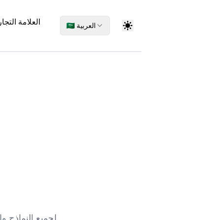
العلامة التجار
🇸🇦 العربية
نحن قادرون على توليد أرقام IMEI لجميع النماذج والعلامات التجارية العالمية للهواتف المحمولة.