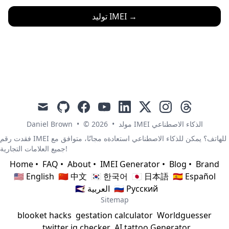
→
توليد IMEI
mail
github
facebook
youtube
linkedin
x
instagram
threads
مولد IMEI الذكاء الاصطناعي
•
© 2026
•
Daniel Brown
فقدت رقم IMEI للهاتف؟ يمكن للذكاء الاصطناعي استعادةه مجانًا، متوافق مع
جميع العلامات التجارية!
Home
•
FAQ
•
About
•
IMEI Generator
•
Blog
•
Brand
🇺🇸 English
🇨🇳 中文
🇰🇷 한국어
🇯🇵 日本語
🇪🇸 Español
🇷🇺 Русский
🇸🇦 العربية
Sitemap
blooket hacks
gestation calculator
Worldguesser
twitter iq checker
AI tattoo Generator