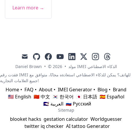
Learn more →
mail
github
facebook
youtube
linkedin
x
instagram
threads
Daniel Brown
•
© 2026
•
مولد IMEI الذكاء الاصطناعي
فقدت رقم IMEI للهاتف؟ يمكن للذكاء الاصطناعي استعادةه مجانًا، متوافق مع
جميع العلامات التجارية!
Home
•
FAQ
•
About
•
IMEI Generator
•
Blog
•
Brand
🇺🇸 English
🇨🇳 中文
🇰🇷 한국어
🇯🇵 日本語
🇪🇸 Español
🇸🇦 العربية
🇷🇺 Русский
Sitemap
blooket hacks
gestation calculator
Worldguesser
twitter iq checker
AI tattoo Generator