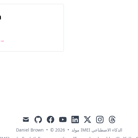
m
 →
mail
github
facebook
youtube
linkedin
x
instagram
threads
Daniel Brown
•
© 2026
•
مولد IMEI الذكاء الاصطناعي