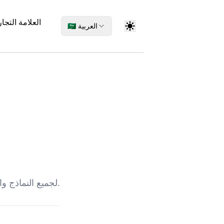
العلامة التجار
🇸🇦 العربية
نحن قادرون على توليد أرقام IMEI لجميع النماذج والعلامات التجارية العالمية للهواتف المحمولة.