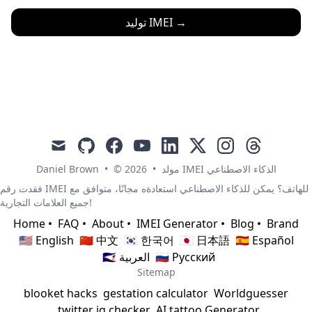
→
توليد IMEI
mail
github
facebook
youtube
linkedin
x
instagram
threads
مولد IMEI الذكاء الاصطناعي
•
© 2026
•
Daniel Brown
فقدت رقم IMEI للهاتف؟ يمكن للذكاء الاصطناعي استعادةه مجانًا، متوافق مع
جميع العلامات التجارية!
Home
•
FAQ
•
About
•
IMEI Generator
•
Blog
•
Brand
🇺🇸 English
🇨🇳 中文
🇰🇷 한국어
🇯🇵 日本語
🇪🇸 Español
🇷🇺 Русский
🇸🇦 العربية
Sitemap
blooket hacks
gestation calculator
Worldguesser
twitter iq checker
AI tattoo Generator