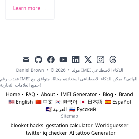
Learn more →
mail
github
facebook
youtube
linkedin
x
instagram
threads
Daniel Brown
•
© 2026
•
مولد IMEI الذكاء الاصطناعي
فقدت رقم IMEI للهاتف؟ يمكن للذكاء الاصطناعي استعادةه مجانًا، متوافق مع
جميع العلامات التجارية!
Home
•
FAQ
•
About
•
IMEI Generator
•
Blog
•
Brand
🇺🇸 English
🇨🇳 中文
🇰🇷 한국어
🇯🇵 日本語
🇪🇸 Español
🇸🇦 العربية
🇷🇺 Русский
Sitemap
blooket hacks
gestation calculator
Worldguesser
twitter iq checker
AI tattoo Generator