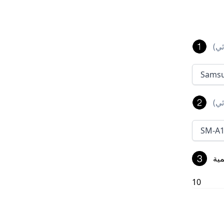
ئي
)
Sams
ئي
)
SM-A1
ية