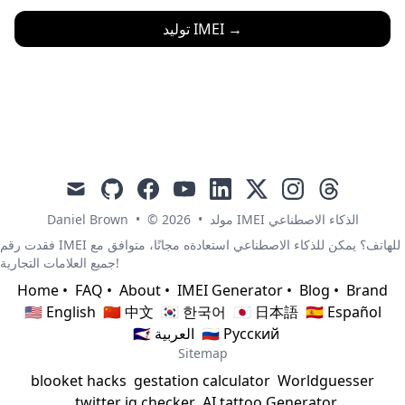
→
توليد IMEI
mail
github
facebook
youtube
linkedin
x
instagram
threads
مولد IMEI الذكاء الاصطناعي
•
© 2026
•
Daniel Brown
فقدت رقم IMEI للهاتف؟ يمكن للذكاء الاصطناعي استعادةه مجانًا، متوافق مع
جميع العلامات التجارية!
Home
•
FAQ
•
About
•
IMEI Generator
•
Blog
•
Brand
🇺🇸 English
🇨🇳 中文
🇰🇷 한국어
🇯🇵 日本語
🇪🇸 Español
🇷🇺 Русский
🇸🇦 العربية
Sitemap
blooket hacks
gestation calculator
Worldguesser
twitter iq checker
AI tattoo Generator