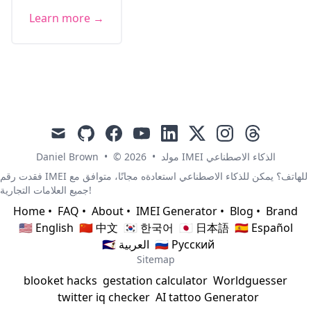
Learn more →
mail
github
facebook
youtube
linkedin
x
instagram
threads
Daniel Brown
•
© 2026
•
مولد IMEI الذكاء الاصطناعي
فقدت رقم IMEI للهاتف؟ يمكن للذكاء الاصطناعي استعادةه مجانًا، متوافق مع
جميع العلامات التجارية!
Home
•
FAQ
•
About
•
IMEI Generator
•
Blog
•
Brand
🇺🇸 English
🇨🇳 中文
🇰🇷 한국어
🇯🇵 日本語
🇪🇸 Español
🇸🇦 العربية
🇷🇺 Русский
Sitemap
blooket hacks
gestation calculator
Worldguesser
twitter iq checker
AI tattoo Generator