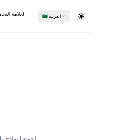
العلامة التجار
🇸🇦 العربية
نحن قادرون على توليد أرقام IMEI لجميع النماذج والعلامات التجارية العالمية للهواتف المحمولة.