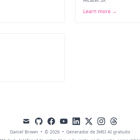
Learn more →
mail
github
facebook
youtube
linkedin
x
instagram
threads
Daniel Brown
•
© 2026
•
Generador de IMEI AI gratuito