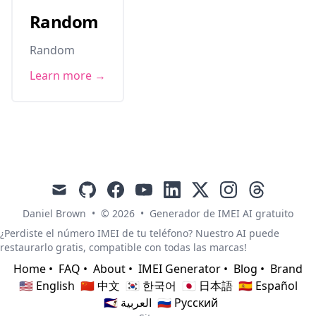
Random
Random
Learn more →
mail
github
facebook
youtube
linkedin
x
instagram
threads
Daniel Brown
•
© 2026
•
Generador de IMEI AI gratuito
¿Perdiste el número IMEI de tu teléfono? Nuestro AI puede
restaurarlo gratis, compatible con todas las marcas!
Home
•
FAQ
•
About
•
IMEI Generator
•
Blog
•
Brand
🇺🇸 English
🇨🇳 中文
🇰🇷 한국어
🇯🇵 日本語
🇪🇸 Español
🇸🇦 العربية
🇷🇺 Русский