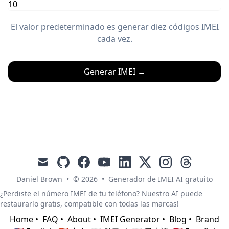
El valor predeterminado es generar diez códigos IMEI
cada vez.
Generar IMEI
→
mail
github
facebook
youtube
linkedin
x
instagram
threads
Daniel Brown
•
© 2026
•
Generador de IMEI AI gratuito
¿Perdiste el número IMEI de tu teléfono? Nuestro AI puede
restaurarlo gratis, compatible con todas las marcas!
Home
•
FAQ
•
About
•
IMEI Generator
•
Blog
•
Brand