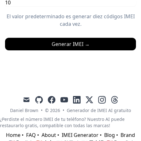
El valor predeterminado es generar diez códigos IMEI
cada vez.
Generar IMEI
→
mail
github
facebook
youtube
linkedin
x
instagram
threads
Daniel Brown
•
© 2026
•
Generador de IMEI AI gratuito
¿Perdiste el número IMEI de tu teléfono? Nuestro AI puede
restaurarlo gratis, compatible con todas las marcas!
Home
•
FAQ
•
About
•
IMEI Generator
•
Blog
•
Brand