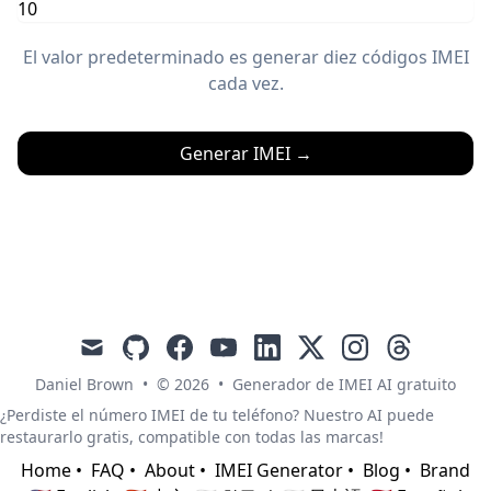
El valor predeterminado es generar diez códigos IMEI
cada vez.
Generar IMEI
→
mail
github
facebook
youtube
linkedin
x
instagram
threads
Daniel Brown
•
© 2026
•
Generador de IMEI AI gratuito
¿Perdiste el número IMEI de tu teléfono? Nuestro AI puede
restaurarlo gratis, compatible con todas las marcas!
Home
•
FAQ
•
About
•
IMEI Generator
•
Blog
•
Brand