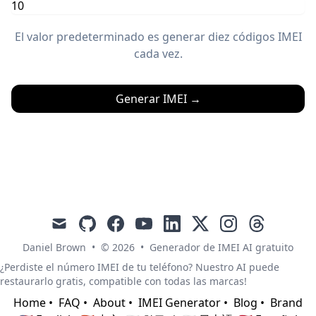
El valor predeterminado es generar diez códigos IMEI
cada vez.
Generar IMEI
→
mail
github
facebook
youtube
linkedin
x
instagram
threads
Daniel Brown
•
© 2026
•
Generador de IMEI AI gratuito
¿Perdiste el número IMEI de tu teléfono? Nuestro AI puede
restaurarlo gratis, compatible con todas las marcas!
Home
•
FAQ
•
About
•
IMEI Generator
•
Blog
•
Brand