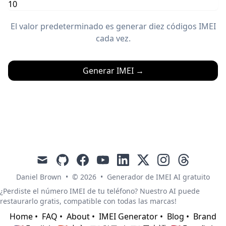
El valor predeterminado es generar diez códigos IMEI
cada vez.
Generar IMEI
→
mail
github
facebook
youtube
linkedin
x
instagram
threads
Daniel Brown
•
© 2026
•
Generador de IMEI AI gratuito
¿Perdiste el número IMEI de tu teléfono? Nuestro AI puede
restaurarlo gratis, compatible con todas las marcas!
Home
•
FAQ
•
About
•
IMEI Generator
•
Blog
•
Brand