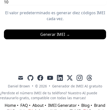
El valor predeterminado es generar diez códigos IMEI
cada vez.
Generar IMEI
→
mail
github
facebook
youtube
linkedin
x
instagram
threads
Daniel Brown
•
© 2026
•
Generador de IMEI AI gratuito
¿Perdiste el número IMEI de tu teléfono? Nuestro AI puede
restaurarlo gratis, compatible con todas las marcas!
Home
•
FAQ
•
About
•
IMEI Generator
•
Blog
•
Brand