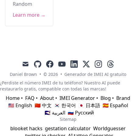
Random
Learn more →
mail
github
facebook
youtube
linkedin
x
instagram
threads
Daniel Brown
•
© 2026
•
Generador de IMEI AI gratuito
¿Perdiste el número IMEI de tu teléfono? Nuestro AI puede
restaurarlo gratis, compatible con todas las marcas!
Home
•
FAQ
•
About
•
IMEI Generator
•
Blog
•
Brand
🇺🇸 English
🇨🇳 中文
🇰🇷 한국어
🇯🇵 日本語
🇪🇸 Español
🇸🇦 العربية
🇷🇺 Русский
Sitemap
blooket hacks
gestation calculator
Worldguesser
twitter iq checker
AI tattoo Generator