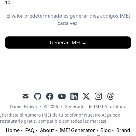
El valor predeterminado es generar diez códigos IMEI
cada vez.
Generar IMEI
→
mail
github
facebook
youtube
linkedin
x
instagram
threads
Daniel Brown
•
© 2026
•
Generador de IMEI AI gratuito
¿Perdiste el número IMEI de tu teléfono? Nuestro AI puede
restaurarlo gratis, compatible con todas las marcas!
Home
•
FAQ
•
About
•
IMEI Generator
•
Blog
•
Brand