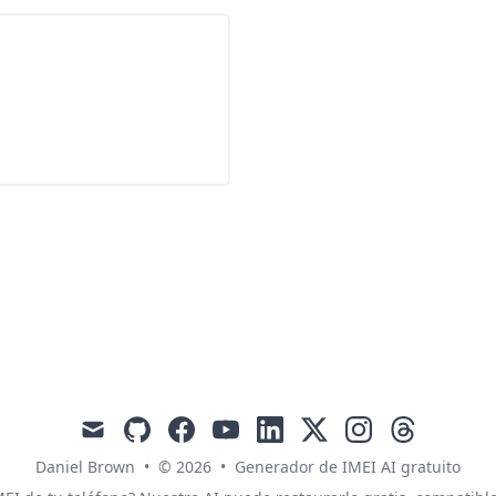
mail
github
facebook
youtube
linkedin
x
instagram
threads
Daniel Brown
•
© 2026
•
Generador de IMEI AI gratuito