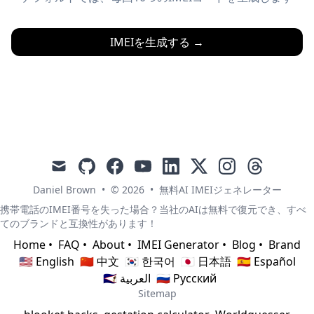
IMEIを生成する
→
mail
github
facebook
youtube
linkedin
x
instagram
threads
Daniel Brown
•
© 2026
•
無料AI IMEIジェネレーター
携帯電話のIMEI番号を失った場合？当社のAIは無料で復元でき、すべ
てのブランドと互換性があります！
Home
•
FAQ
•
About
•
IMEI Generator
•
Blog
•
Brand
🇺🇸 English
🇨🇳 中文
🇰🇷 한국어
🇯🇵 日本語
🇪🇸 Español
🇸🇦 العربية
🇷🇺 Русский
Sitemap