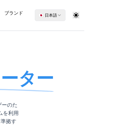
ブランド
🇯🇵 日本語
レーター
ザーのた
ムを利用
に準拠す