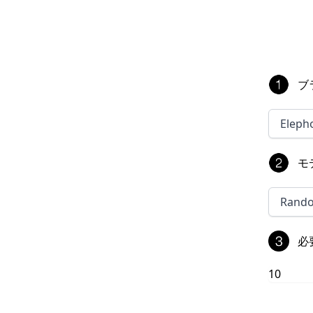
ブ
Eleph
モ
Rand
必