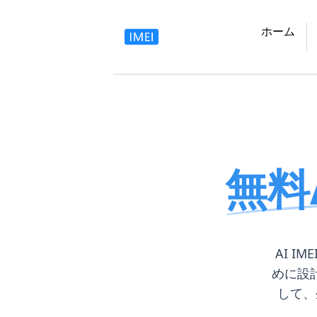
ホーム
無料
AI 
めに設
して、