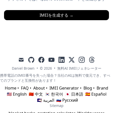
IMEIを生成する
→
mail
github
facebook
youtube
linkedin
x
instagram
threads
Daniel Brown
•
© 2026
•
無料AI IMEIジェネレーター
携帯電話のIMEI番号を失った場合？当社のAIは無料で復元でき、すべ
てのブランドと互換性があります！
Home
•
FAQ
•
About
•
IMEI Generator
•
Blog
•
Brand
🇺🇸 English
🇨🇳 中文
🇰🇷 한국어
🇯🇵 日本語
🇪🇸 Español
🇸🇦 العربية
🇷🇺 Русский
Sitemap