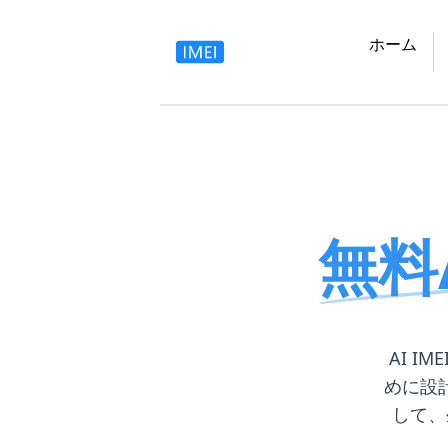
ホーム
無料
AI 
めに設
して、