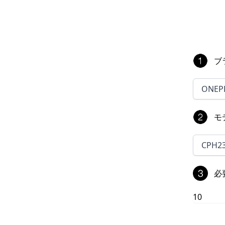
ブ
ONEP
モ
CPH2
必