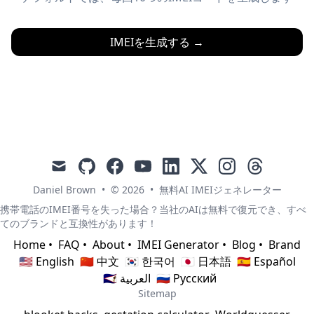
IMEIを生成する
→
mail
github
facebook
youtube
linkedin
x
instagram
threads
Daniel Brown
•
© 2026
•
無料AI IMEIジェネレーター
携帯電話のIMEI番号を失った場合？当社のAIは無料で復元でき、すべ
てのブランドと互換性があります！
Home
•
FAQ
•
About
•
IMEI Generator
•
Blog
•
Brand
🇺🇸 English
🇨🇳 中文
🇰🇷 한국어
🇯🇵 日本語
🇪🇸 Español
🇸🇦 العربية
🇷🇺 Русский
Sitemap