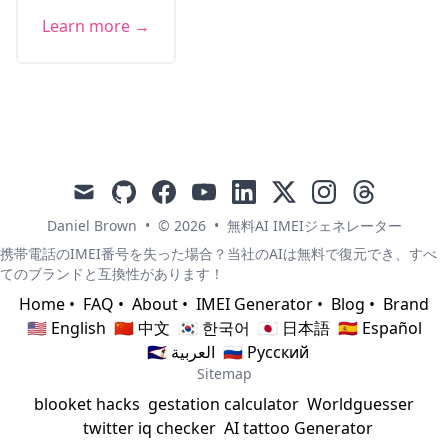
Learn more →
mail
github
facebook
youtube
linkedin
x
instagram
threads
Daniel Brown
•
© 2026
•
無料AI IMEIジェネレーター
携帯電話のIMEI番号を失った場合？当社のAIは無料で復元でき、すべ
てのブランドと互換性があります！
Home
•
FAQ
•
About
•
IMEI Generator
•
Blog
•
Brand
🇺🇸 English
🇨🇳 中文
🇰🇷 한국어
🇯🇵 日本語
🇪🇸 Español
🇸🇦 العربية
🇷🇺 Русский
Sitemap
blooket hacks
gestation calculator
Worldguesser
twitter iq checker
AI tattoo Generator