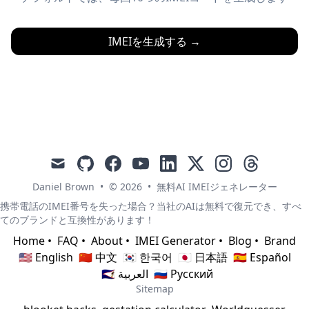
IMEIを生成する
→
mail
github
facebook
youtube
linkedin
x
instagram
threads
Daniel Brown
•
© 2026
•
無料AI IMEIジェネレーター
携帯電話のIMEI番号を失った場合？当社のAIは無料で復元でき、すべ
てのブランドと互換性があります！
Home
•
FAQ
•
About
•
IMEI Generator
•
Blog
•
Brand
🇺🇸 English
🇨🇳 中文
🇰🇷 한국어
🇯🇵 日本語
🇪🇸 Español
🇸🇦 العربية
🇷🇺 Русский
Sitemap