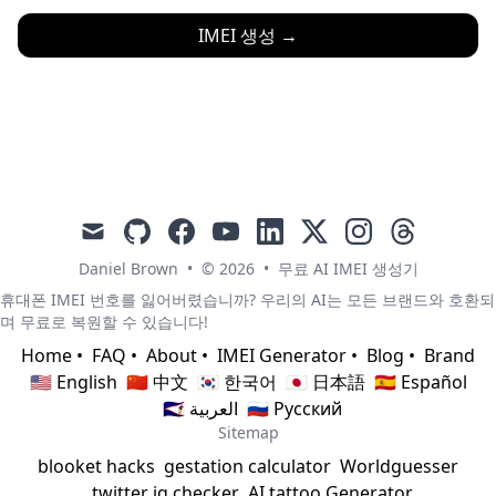
IMEI 생성
→
mail
github
facebook
youtube
linkedin
x
instagram
threads
Daniel Brown
•
© 2026
•
무료 AI IMEI 생성기
휴대폰 IMEI 번호를 잃어버렸습니까? 우리의 AI는 모든 브랜드와 호환되
며 무료로 복원할 수 있습니다!
Home
•
FAQ
•
About
•
IMEI Generator
•
Blog
•
Brand
🇺🇸 English
🇨🇳 中文
🇰🇷 한국어
🇯🇵 日本語
🇪🇸 Español
🇸🇦 العربية
🇷🇺 Русский
Sitemap
blooket hacks
gestation calculator
Worldguesser
twitter iq checker
AI tattoo Generator