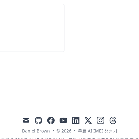
mail
github
facebook
youtube
linkedin
x
instagram
threads
Daniel Brown
•
© 2026
•
무료 AI IMEI 생성기