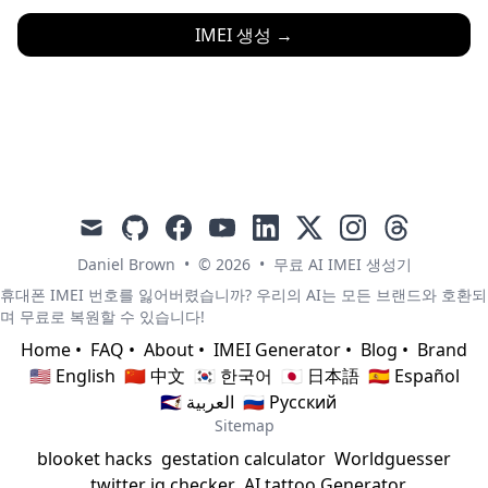
IMEI 생성
→
mail
github
facebook
youtube
linkedin
x
instagram
threads
Daniel Brown
•
© 2026
•
무료 AI IMEI 생성기
휴대폰 IMEI 번호를 잃어버렸습니까? 우리의 AI는 모든 브랜드와 호환되
며 무료로 복원할 수 있습니다!
Home
•
FAQ
•
About
•
IMEI Generator
•
Blog
•
Brand
🇺🇸 English
🇨🇳 中文
🇰🇷 한국어
🇯🇵 日本語
🇪🇸 Español
🇸🇦 العربية
🇷🇺 Русский
Sitemap
blooket hacks
gestation calculator
Worldguesser
twitter iq checker
AI tattoo Generator