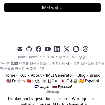
IMEI 생성
→
mail
github
facebook
youtube
linkedin
x
instagram
threads
Daniel Brown
•
© 2026
•
무료 AI IMEI 생성기
휴대폰 IMEI 번호를 잃어버렸습니까? 우리의 AI는 모든 브랜드와 호환되
며 무료로 복원할 수 있습니다!
Home
•
FAQ
•
About
•
IMEI Generator
•
Blog
•
Brand
🇺🇸 English
🇨🇳 中文
🇰🇷 한국어
🇯🇵 日本語
🇪🇸 Español
🇸🇦 العربية
🇷🇺 Русский
Sitemap
blooket hacks
gestation calculator
Worldguesser
twitter iq checker
AI tattoo Generator