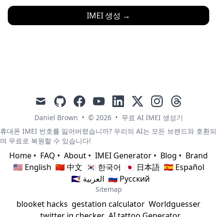
IMEI 생성
→
mail
github
facebook
youtube
linkedin
x
instagram
threads
Daniel Brown
•
© 2026
•
무료 AI IMEI 생성기
휴대폰 IMEI 번호를 잃어버렸습니까? 우리의 AI는 모든 브랜드와 호환되
며 무료로 복원할 수 있습니다!
Home
•
FAQ
•
About
•
IMEI Generator
•
Blog
•
Brand
🇺🇸 English
🇨🇳 中文
🇰🇷 한국어
🇯🇵 日本語
🇪🇸 Español
🇸🇦 العربية
🇷🇺 Русский
Sitemap
blooket hacks
gestation calculator
Worldguesser
twitter iq checker
AI tattoo Generator