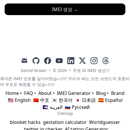
IMEI 생성
→
mail
github
facebook
youtube
linkedin
x
instagram
threads
Daniel Brown
•
© 2026
•
무료 AI IMEI 생성기
휴대폰 IMEI 번호를 잃어버렸습니까? 우리의 AI는 모든 브랜드와 호환되
며 무료로 복원할 수 있습니다!
Home
•
FAQ
•
About
•
IMEI Generator
•
Blog
•
Brand
🇺🇸 English
🇨🇳 中文
🇰🇷 한국어
🇯🇵 日本語
🇪🇸 Español
🇸🇦 العربية
🇷🇺 Русский
Sitemap
blooket hacks
gestation calculator
Worldguesser
twitter iq checker
AI tattoo Generator