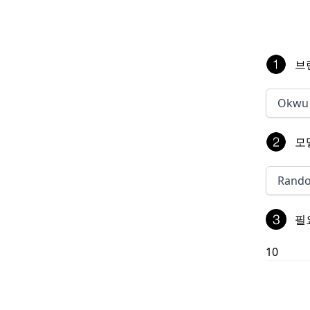
브
Okwu
모
Rand
필