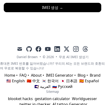
IMEI 생성
→
mail
github
facebook
youtube
linkedin
x
instagram
threads
Daniel Brown
•
© 2026
•
무료 AI IMEI 생성기
휴대폰 IMEI 번호를 잃어버렸습니까? 우리의 AI는 모든 브랜드와 호환되
며 무료로 복원할 수 있습니다!
Home
•
FAQ
•
About
•
IMEI Generator
•
Blog
•
Brand
🇺🇸 English
🇨🇳 中文
🇰🇷 한국어
🇯🇵 日本語
🇪🇸 Español
🇸🇦 العربية
🇷🇺 Русский
Sitemap
blooket hacks
gestation calculator
Worldguesser
twitter iq checker
AI tattoo Generator