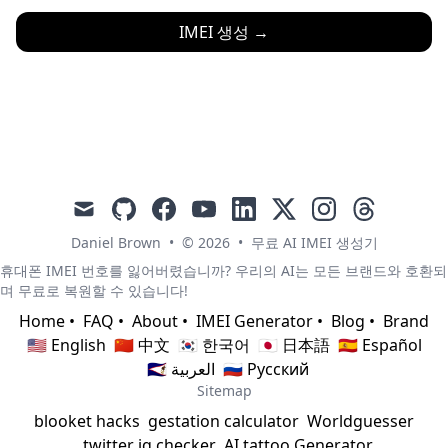
IMEI 생성
→
mail
github
facebook
youtube
linkedin
x
instagram
threads
Daniel Brown
•
© 2026
•
무료 AI IMEI 생성기
휴대폰 IMEI 번호를 잃어버렸습니까? 우리의 AI는 모든 브랜드와 호환되
며 무료로 복원할 수 있습니다!
Home
•
FAQ
•
About
•
IMEI Generator
•
Blog
•
Brand
🇺🇸 English
🇨🇳 中文
🇰🇷 한국어
🇯🇵 日本語
🇪🇸 Español
🇸🇦 العربية
🇷🇺 Русский
Sitemap
blooket hacks
gestation calculator
Worldguesser
twitter iq checker
AI tattoo Generator