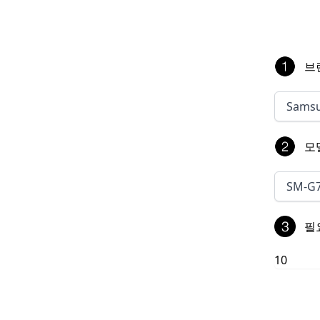
브
Sams
모
SM-G
필