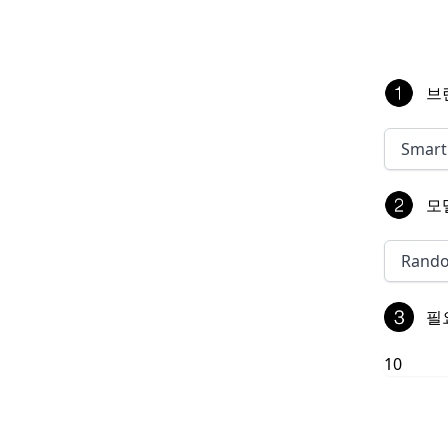
브
Smart
모
Rand
필