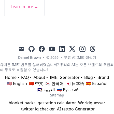
Learn more →
mail
github
facebook
youtube
linkedin
x
instagram
threads
Daniel Brown
•
© 2026
•
무료 AI IMEI 생성기
휴대폰 IMEI 번호를 잃어버렸습니까? 우리의 AI는 모든 브랜드와 호환되
며 무료로 복원할 수 있습니다!
Home
•
FAQ
•
About
•
IMEI Generator
•
Blog
•
Brand
🇺🇸 English
🇨🇳 中文
🇰🇷 한국어
🇯🇵 日本語
🇪🇸 Español
🇸🇦 العربية
🇷🇺 Русский
Sitemap
blooket hacks
gestation calculator
Worldguesser
twitter iq checker
AI tattoo Generator