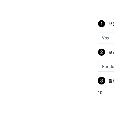
브
Vox
모
Rand
필