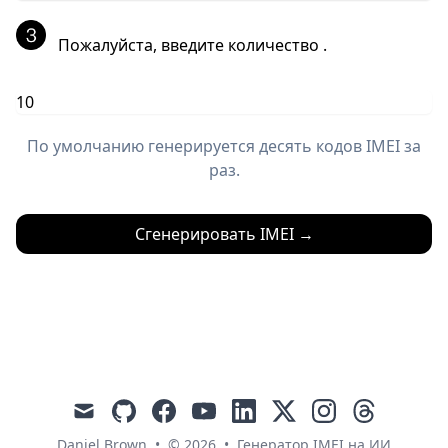
Пожалуйста, введите количество
.
По умолчанию генерируется десять кодов IMEI за
раз.
Сгенерировать IMEI
→
mail
github
facebook
youtube
linkedin
x
instagram
threads
Daniel Brown
•
© 2026
•
Генератор IMEI на ИИ