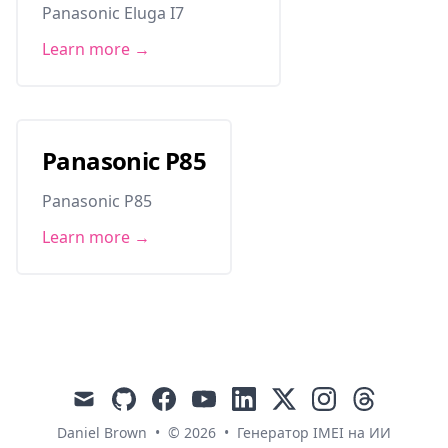
Panasonic Eluga I7
Learn more →
Panasonic P85
Panasonic P85
Learn more →
mail
github
facebook
youtube
linkedin
x
instagram
threads
Daniel Brown
•
© 2026
•
Генератор IMEI на ИИ