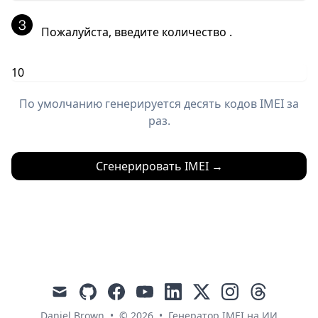
Пожалуйста, введите количество
.
По умолчанию генерируется десять кодов IMEI за
раз.
Сгенерировать IMEI
→
mail
github
facebook
youtube
linkedin
x
instagram
threads
Daniel Brown
•
© 2026
•
Генератор IMEI на ИИ