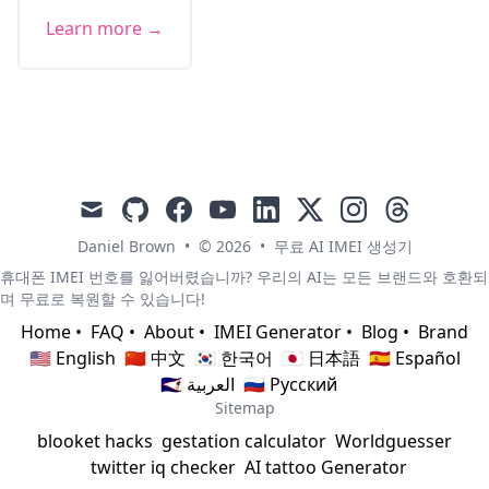
Learn more →
mail
github
facebook
youtube
linkedin
x
instagram
threads
Daniel Brown
•
© 2026
•
무료 AI IMEI 생성기
휴대폰 IMEI 번호를 잃어버렸습니까? 우리의 AI는 모든 브랜드와 호환되
며 무료로 복원할 수 있습니다!
Home
•
FAQ
•
About
•
IMEI Generator
•
Blog
•
Brand
🇺🇸 English
🇨🇳 中文
🇰🇷 한국어
🇯🇵 日本語
🇪🇸 Español
🇸🇦 العربية
🇷🇺 Русский
Sitemap
blooket hacks
gestation calculator
Worldguesser
twitter iq checker
AI tattoo Generator