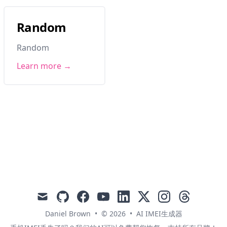
Random
Random
Learn more →
mail
github
facebook
youtube
linkedin
x
instagram
threads
Daniel Brown
•
© 2026
•
AI IMEI生成器